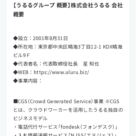
【うるるグループ 概要】株式会社うるる 会社
概要
◆設立：2001年8月31日
◆所在地：東京都中央区晴海3丁目12-1 KDX晴海
ビル9Ｆ
◆代表者名：代表取締役社長 星 知也
◆WEB：https://www.uluru.biz/
◆事業内容：
■CGS（Crowd Generated Service）事業 ※CGS
とは、クラウドワーカーを活用したうるる独自の
ビジネスモデル
・電話代行サービス「fondesk（フォンデスク）」
・入札情報速報サービス「NJSS（エヌジェス）」