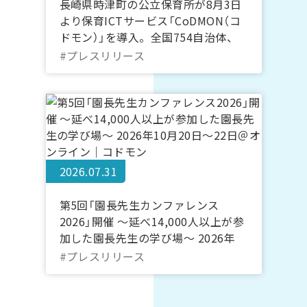
長崎県時津町の公立保育所が8月3日
より保育ICTサービス「CoDMON（コ
ドモン）」を導入。全国754自治体、
長崎県内では計7自治体に普及
#プレスリリース
2026.07.31
第5回「園長先生カンファレンス
2026」開催 ～延べ14,000人以上が参
加した園長先生の学び場～ 2026年
10月20日～22日＠オンライン｜コド
#プレスリリース
モン