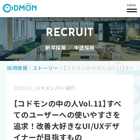
コドモン
MENU
RECRUIT
新卒採用 ／ 中途採用
採用情報
/
ストーリー
/
【コドモンの中の人Vol.11】
2020.01.24
#メンバー紹介
【コドモンの中の人Vol.11】すべ
てのユーザーへの使いやすさを
追求！改善大好きなUI/UXデザ
イナーが目指すもの