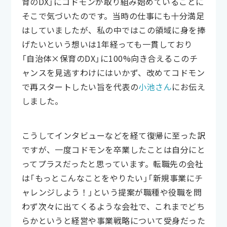
育のDX」にコドモンが取り組み始めていることに
そこで気づいたのです。当時の仕事にも十分満足
はしていましたが、私の中ではこの領域に身を捧
げたいという想いは1年経っても一貫しており
「自治体×保育のDX」に100%向き合えるこのチ
ャンスを見逃すわけにはいかず、改めてコドモン
で再スタートしたい旨を代表の
小池さん
にお伝え
しました。
こうしてインタビューなどを経て復帰に至った訳
ですが、一度コドモンを卒業したことは自分にと
ってプラスだったと思っています。転職先の会社
は「もっとこんなことをやりたい」「新規事業にチ
ャレンジしよう！」という提案が職種や役職を問
わず次々に出てくるような会社で、これまでどち
らかというと経営や事業戦略について受身だった