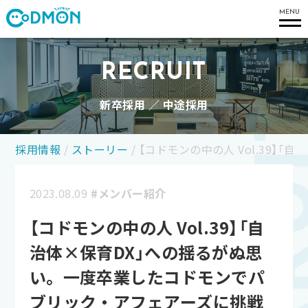
コドモン
MENU
RECRUIT
新卒採用 ／ 中途採用
採用情報
/
ストーリー
/
【コドモンの中の人 Vol.39
2023.08.09
#メンバー紹介
【コドモンの中の人 Vol.39】「自
治体×保育DX」への揺るがぬ思
い。一度卒業したコドモンでパ
ブリック・アフェアーズに挑戦