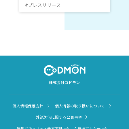
10月20日～22日＠オンライン｜コド
#プレスリリース
モン
株式会社コドモン
個人情報保護方針
個人情報の取り扱いについて
外部送信に関する公表事項
情報セキュリティ基本方針
AI倫理ポリシー