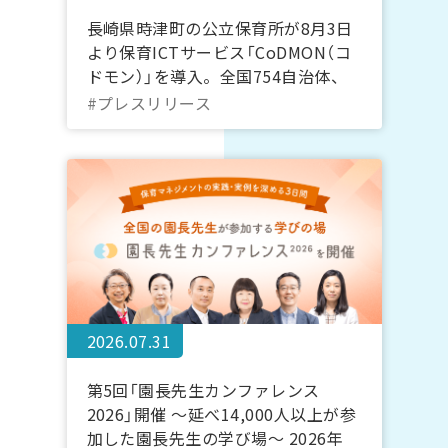
長崎県時津町の公立保育所が8月3日
より保育ICTサービス「CoDMON（コ
ドモン）」を導入。全国754自治体、
長崎県内では計7自治体に普及
#プレスリリース
2026.07.31
第5回「園長先生カンファレンス
2026」開催 ～延べ14,000人以上が参
加した園長先生の学び場～ 2026年