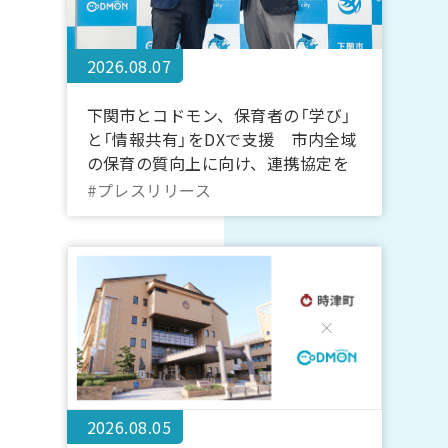
2026.08.07
下関市とコドモン、保育者の「学び」
と「情報共有」をDXで支援 市内全域
の保育の質向上に向け、連携協定を
締結
#プレスリリース
2026.08.05