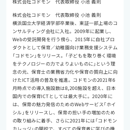
株式会社コドモン 代表取締役 小池 義則
株式会社コドモン 代表取締役 小池 義則
横浜国立大学経済学部卒業後、東証一部上場のコ
ンサルティング会社に入社。2009年に起業し、
Webの受託開発を行う傍ら、2015年に自社プロ
ダクトとして保育／幼稚園向け業務支援システム
「コドモン」をリリース。「子どもを取り巻く環境
をテクノロジーの力でよりよいものに」という理
念の元、保育士の業務省力化や保育の質向上に向
けたICT活用の普及を推進。コドモンの2021年6
月時点での導入施設数は8,200施設を超え、日本
国内での保育ICTとしては最大手に。2020年に
は、保育の魅力発信のためのWebサービス「ホイ
シル」をリリースし、保育の担い手の増加のため
の取り組みに着手、さらに2021年には「コドモン
カレッジ」の開校で、すべての保育者に学びの機