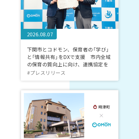
2026.08.07
下関市とコドモン、保育者の「学び」
と「情報共有」をDXで支援 市内全域
の保育の質向上に向け、連携協定を
締結
#プレスリリース