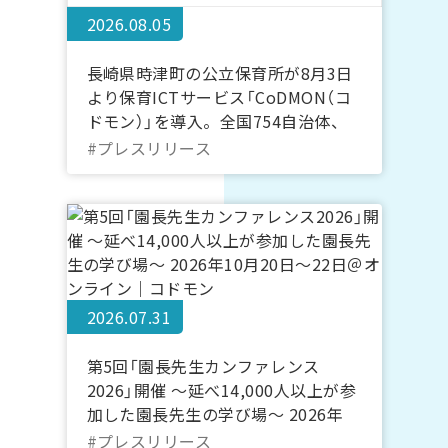
2026.08.05
長崎県時津町の公立保育所が8月3日
より保育ICTサービス「CoDMON（コ
ドモン）」を導入。全国754自治体、
長崎県内では計7自治体に普及
#プレスリリース
2026.07.31
第5回「園長先生カンファレンス
2026」開催 ～延べ14,000人以上が参
加した園長先生の学び場～ 2026年
10月20日～22日＠オンライン｜コド
#プレスリリース