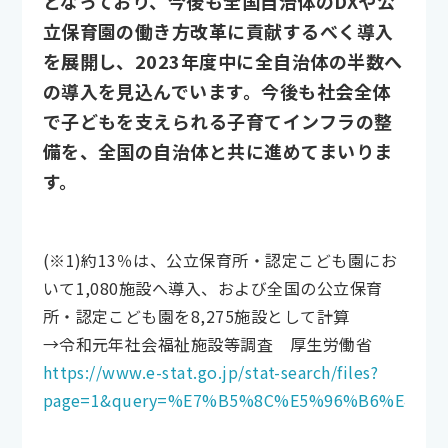
となっており、今後も全国自治体のDXや公
立保育園の働き方改革に貢献するべく導入
を展開し、2023年度中に全自治体の半数へ
の導入を見込んでいます。今後も社会全体
で子どもを支えられる子育てインフラの整
備を、全国の自治体と共に進めてまいりま
す。
(※1)約13％は、公立保育所・認定こども園にお
いて1,080施設へ導入、および全国の公立保育
所・認定こども園を8,275施設として計算
→令和元年社会福祉施設等調査 厚生労働省
https://www.e-stat.go.jp/stat-search/files?
page=1&query=%E7%B5%8C%E5%96%B6%E4%B8%BB