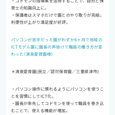
・コドモンの指導案を活用することで、自然と保
育士の知識向上に。
・保護者はスマホだけで園とのやり取りが完結。
利便性が上がり満足度が好評。
パソコンが苦手だった園がわずか6ヶ月で地域の
ICTモデル園に園長の声掛けで職員の働き方が変
わった（清泉愛育園様）
＊清泉愛育園(民立／認可保育園／三重県津市)
・パソコン操作に慣れるようにパソコンを使うこ
とを習慣にしてICT化。
・園長が率先してコドモンを使って職員を巻き込
むことで、使える機能が増加。