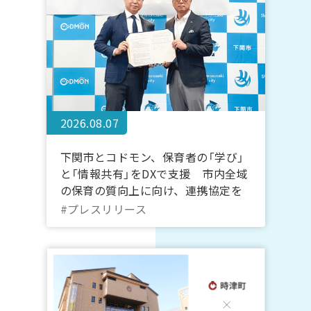
2026.08.07
下関市とコドモン、保育者の「学び」
と「情報共有」をDXで支援 市内全域
の保育の質向上に向け、連携協定を
締結
#プレスリリース