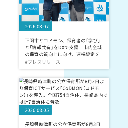
2026.08.07
下関市とコドモン、保育者の「学び」
と「情報共有」をDXで支援 市内全域
の保育の質向上に向け、連携協定を
締結
#プレスリリース
2026.08.05
長崎県時津町の公立保育所が8月3日