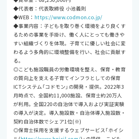
◆代表者：代表取締役 小池義則
◆WEB：
https://www.codmon.co.jp/
◆事業内容：子どもを取り巻く環境をより良くす
るための事業を手掛け、働く人にとっても働きや
すい組織づくりを体現。子育てに優しい社会に変
わるよう多角的に環境整備を行い、社会に貢献す
る。
◎こども施設職員の労働環境を整え、保育・教育
の質向上を支える子育てインフラとしての保育
ICTシステム「コドモン」の開発・提供。2022年3
月時点で、全国約11,000施設、保育士約20万人
が利用。全国220の自治体で導入および実証実験
の導入が決定。導入施設数・自治体導入施設数・
契約自治体数でシェア1位(※)
◎保育士採用を支援するウェブサービス「ホイシ
ル(
https://www.hoicil.com/
)」の提供。こども