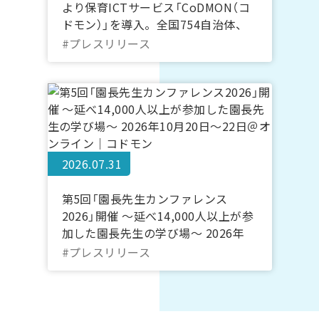
より保育ICTサービス「CoDMON（コ
ドモン）」を導入。全国754自治体、
長崎県内では計7自治体に普及
#プレスリリース
2026.07.31
第5回「園長先生カンファレンス
2026」開催 ～延べ14,000人以上が参
加した園長先生の学び場～ 2026年
10月20日～22日＠オンライン｜コド
#プレスリリース
モン