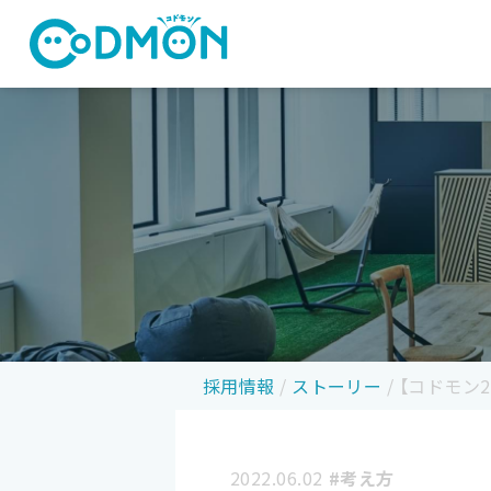
コドモン
採用情報
/
ストーリー
/
【コドモン
2022.06.02
#考え方