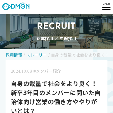
コドモン
MENU
RECRUIT
新卒採用 ／ 中途採用
採用情報
/
ストーリー
/
自身の裁量で社会をより良く！新
2024.10.08
#メンバー紹介
自身の裁量で社会をより良く！
新卒3年目のメンバーに聞いた自
治体向け営業の働き方ややりが
いとは？