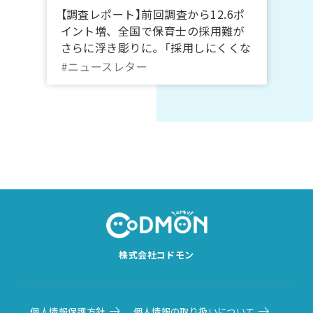
【調査レポート】前回調査から12.6ポ
イント増、全国で保育士の採用難が
さらに浮き彫りに。「採用しにくくな
ってきている」が6割超える
#ニュースレター
株式会社コドモン
個人情報保護方針
個人情報の取り扱いについて