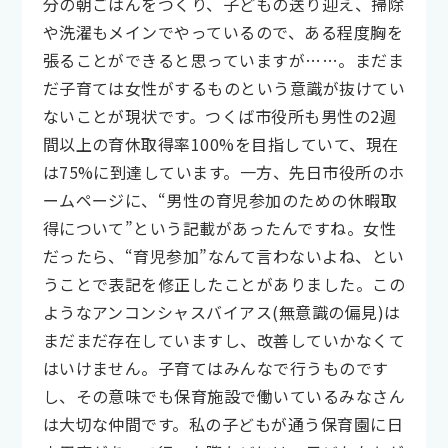
分の朝ごはんをつくり、子どもの送り迎え、掃除
や洗濯もメインでやっているので、ある程度胸を
張ることができると思っていますが……。まだま
だ子育ては女性がするものという意識が抜けてい
ないことが現状です。つくば市役所も男性の2週
間以上の育休取得率100%を目指していて、現在
は75%に到達しています。一方、先日市役所のホ
ームページに、“男性の育児参加のための休暇取
得について”という記載があったんですね。女性
だったら、“育児参加”なんて言わないよね、とい
うことで表記を修正したことがありました。この
ようなアンコンシャスバイアス(無意識の偏見)は
まだまだ存在していますし、改善していかなくて
はいけません。子育てはみんなで行うものです
し、その意味でも保育施設で働いているみなさん
は大切な仲間です。私の子どもが通う保育園に日