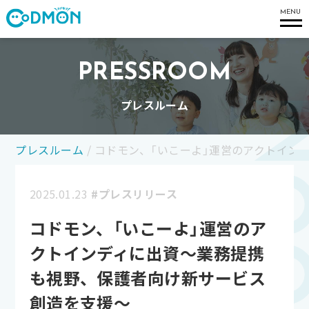
コドモン
MENU
PRESSROOM
プレスルーム
プレスルーム
/
コドモン、「いこーよ」運営のアクトイン
2025.01.23
#プレスリリース
コドモン、「いこーよ」運営のア
クトインディに出資～業務提携
も視野、保護者向け新サービス
創造を支援～