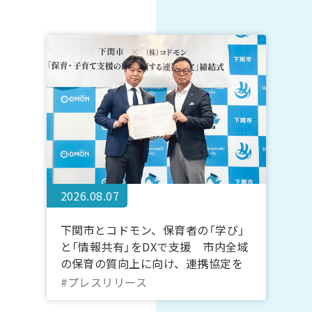
2026.08.07
下関市とコドモン、保育者の「学び」
と「情報共有」をDXで支援 市内全域
の保育の質向上に向け、連携協定を
締結
#プレスリリース