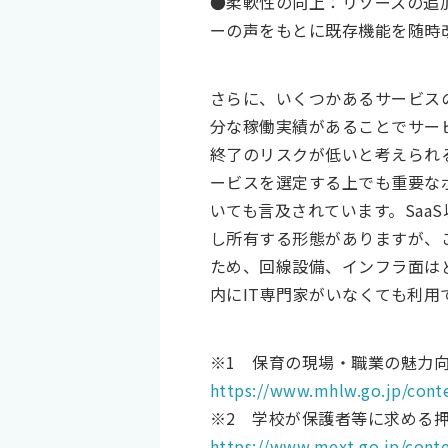
●柔軟性の向上：リソースの追
ーの声をもとに既存機能を随時
さらに、いくつかあるサービス
分な稼働実績があることでサー
終了のリスクが低いと考えられる
ービスを選定する上でも重要なポ
いても言及されています。Sa
し所有する形態がありますが、
ため、回線設備、インフラ面は
内にIT専門家がいなくても利用
※1 保育の現場・職業の魅力向上
https://www.mhlw.go.jp/cont
※2 学校が保護者等に求める
https://www.mext.go.jp/con