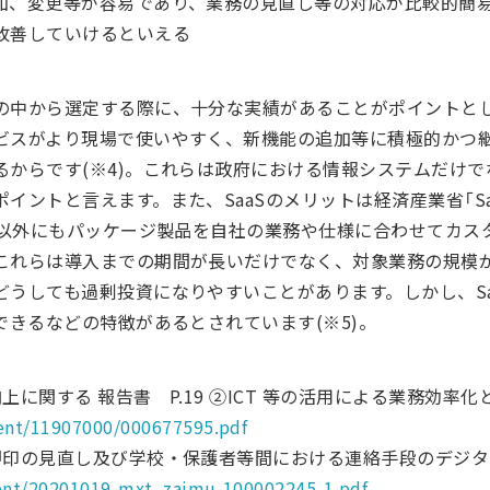
加、変更等が容易であり、業務の見直し等の対応が比較的簡
改善していけるといえる
の中から選定する際に、十分な実績があることがポイントと
ビスがより現場で使いやすく、新機能の追加等に積極的かつ
からです(※4)。これらは政府における情報システムだけで
イントと言えます。また、SaaSのメリットは経済産業省「Sa
aS以外にもパッケージ製品を自社の業務や仕様に合わせてカス
これらは導入までの期間が長いだけでなく、対象業務の規模
どうしても過剰投資になりやすいことがあります。しかし、Sa
できるなどの特徴があるとされています(※5)。
に関する 報告書 P.19 ②ICT 等の活用による業務効率
ent/11907000/000677595.pdf
押印の見直し及び学校・保護者等間における連絡手段のデジタ
tent/20201019-mxt_zaimu-100002245-1.pdf