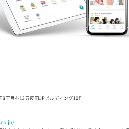
要
丁目4-13五反田JPビルディング10F
co.jp/