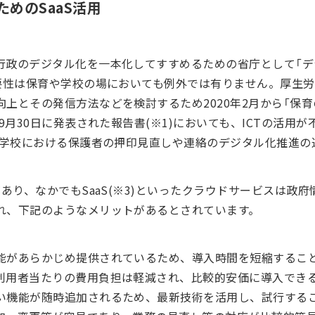
めのSaaS活用
政のデジタル化を一本化してすすめるための省庁として「デジタ
要性は保育や学校の場においても例外では有りません。厚生労
上とその発信方法などを検討するため2020年2月から「保
9月30日に発表された報告書(※1)においても、ICTの活用
り学校における保護者の押印見直しや連絡のデジタル化推進の通
があり、なかでもSaaS(※3)といったクラウドサービスは政
れ、下記のようなメリットがあるとされています。
能があらかじめ提供されているため、導入時間を短縮するこ
利用者当たりの費用負担は軽減され、比較的安価に導入でき
い機能が随時追加されるため、最新技術を活用し、試行する