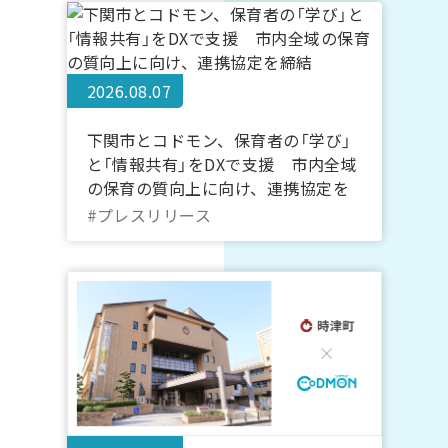
2026.08.07
下関市とコドモン、保育者の「学び」
と「情報共有」をDXで支援 市内全域
の保育の質向上に向け、連携協定を
締結
#プレスリリース