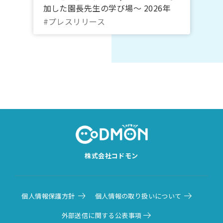
加した園長先生の学び場～ 2026年
10月20日～22日＠オンライン｜コド
#プレスリリース
モン
株式会社コドモン
個人情報保護方針
個人情報の取り扱いについて
外部送信に関する公表事項