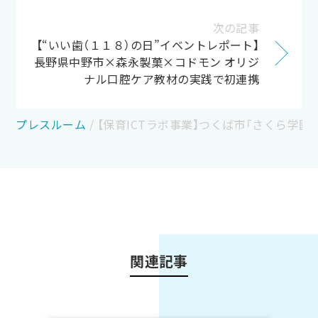
次の記事
【“いい歯（１１８）の日”イベントレポート】
長野県中野市×森永製菓×コドモン オリジ
ナル口腔ケア教材の実践で初連携
プレスルーム
/
【保育ICTラボ事業】つくば市「さくら学
関連記事