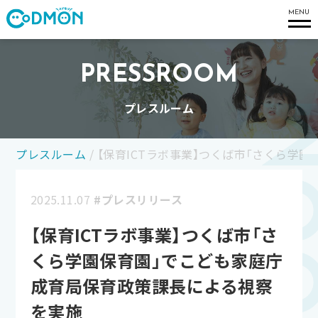
コドモン
MENU
PRESSROOM
プレスルーム
プレスルーム
/
【保育ICTラボ事業】つくば市「さくら学
2025.11.07
#プレスリリース
【保育ICTラボ事業】つくば市「さ
くら学園保育園」でこども家庭庁
成育局保育政策課長による視察
を実施