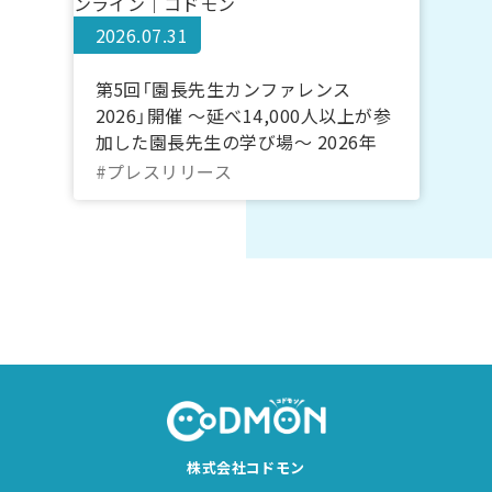
2026.07.31
第5回「園長先生カンファレンス
2026」開催 ～延べ14,000人以上が参
加した園長先生の学び場～ 2026年
10月20日～22日＠オンライン｜コド
#プレスリリース
モン
株式会社コドモン