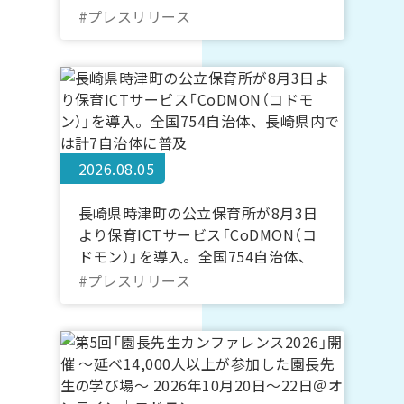
締結
#プレスリリース
2026.08.05
長崎県時津町の公立保育所が8月3日
より保育ICTサービス「CoDMON（コ
ドモン）」を導入。全国754自治体、
長崎県内では計7自治体に普及
#プレスリリース