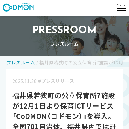
コドモン
MENU
PRESSROOM
プレスルーム
プレスルーム
/
福井県若狭町の公立保育所7施設が12月1日
2025.11.28
#プレスリリース
福井県若狭町の公立保育所7施設
が12月1日より保育ICTサービス
「CoDMON（コドモン）」を導入。
全国701自治体、福井県内では計