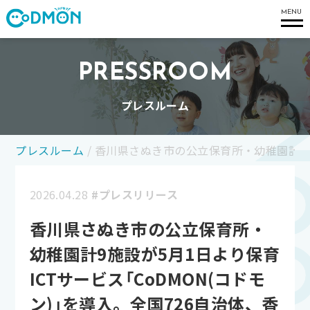
コドモン
MENU
PRESSROOM
プレスルーム
プレスルーム
/
香川県さぬき市の公立保育所・幼稚園計9施設
2026.04.28
#プレスリリース
香川県さぬき市の公立保育所・
幼稚園計9施設が5月1日より保育
ICTサービス「CoDMON(コドモ
ン)」を導入。全国726自治体、香