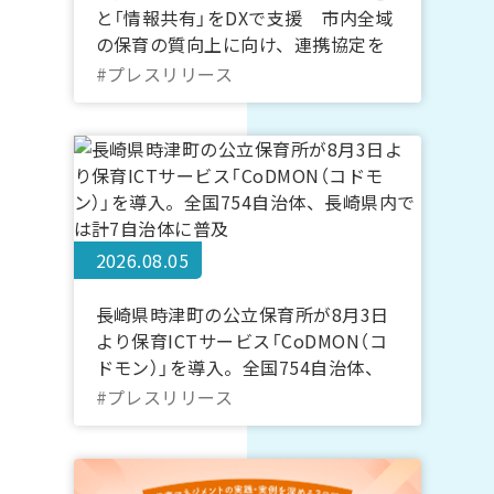
と「情報共有」をDXで支援 市内全域
の保育の質向上に向け、連携協定を
締結
#プレスリリース
2026.08.05
長崎県時津町の公立保育所が8月3日
より保育ICTサービス「CoDMON（コ
ドモン）」を導入。全国754自治体、
長崎県内では計7自治体に普及
#プレスリリース