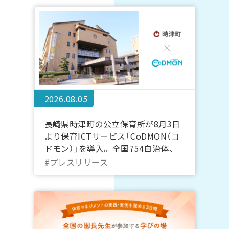
2026.08.05
長崎県時津町の公立保育所が8月3日
より保育ICTサービス「CoDMON（コ
ドモン）」を導入。全国754自治体、
長崎県内では計7自治体に普及
#プレスリリース