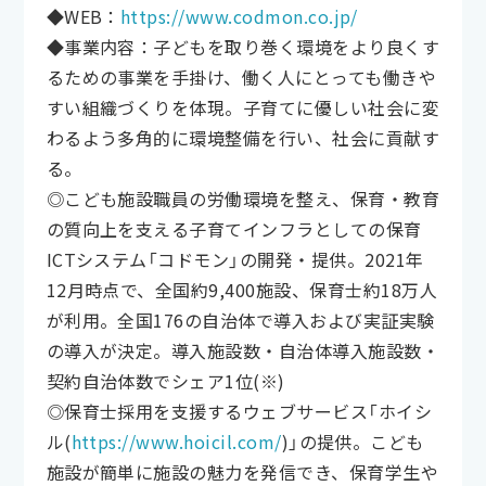
◆WEB：
https://www.codmon.co.jp/
◆事業内容：子どもを取り巻く環境をより良くす
るための事業を手掛け、働く人にとっても働きや
すい組織づくりを体現。子育てに優しい社会に変
わるよう多角的に環境整備を行い、社会に貢献す
る。
◎こども施設職員の労働環境を整え、保育・教育
の質向上を支える子育てインフラとしての保育
ICTシステム「コドモン」の開発・提供。2021年
12月時点で、全国約9,400施設、保育士約18万人
が利用。全国176の自治体で導入および実証実験
の導入が決定。導入施設数・自治体導入施設数・
契約自治体数でシェア1位(※)
◎保育士採用を支援するウェブサービス「ホイシ
ル(
https://www.hoicil.com/
)」の提供。こども
施設が簡単に施設の魅力を発信でき、保育学生や