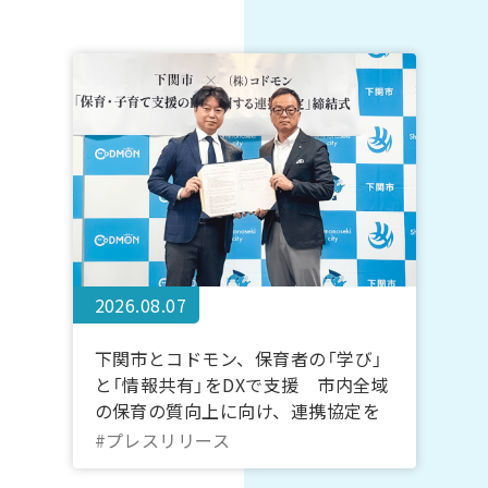
2026.08.07
下関市とコドモン、保育者の「学び」
と「情報共有」をDXで支援 市内全域
の保育の質向上に向け、連携協定を
締結
#プレスリリース