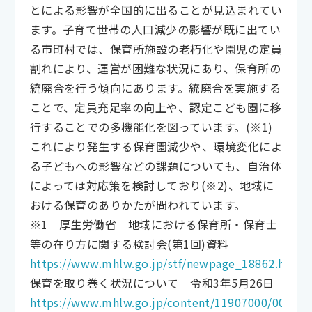
とによる影響が全国的に出ることが見込まれてい
ます。子育て世帯の人口減少の影響が既に出てい
る市町村では、保育所施設の老朽化や園児の定員
割れにより、運営が困難な状況にあり、保育所の
統廃合を行う傾向にあります。統廃合を実施する
ことで、定員充足率の向上や、認定こども園に移
行することでの多機能化を図っています。(※1)
これにより発生する保育園減少や、環境変化によ
る子どもへの影響などの課題についても、自治体
によっては対応策を検討しており(※2)、地域に
おける保育のありかたが問われています。
※1 厚生労働省 地域における保育所・保育士
等の在り方に関する検討会(第1回)資料
https://www.mhlw.go.jp/stf/newpage_18862.html
保育を取り巻く状況について 令和3年5月26日
https://www.mhlw.go.jp/content/11907000/000784