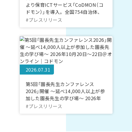
より保育ICTサービス「CoDMON（コ
ドモン）」を導入。全国754自治体、
長崎県内では計7自治体に普及
#プレスリリース
2026.07.31
第5回「園長先生カンファレンス
2026」開催 ～延べ14,000人以上が参
加した園長先生の学び場～ 2026年
10月20日～22日＠オンライン｜コド
#プレスリリース
モン