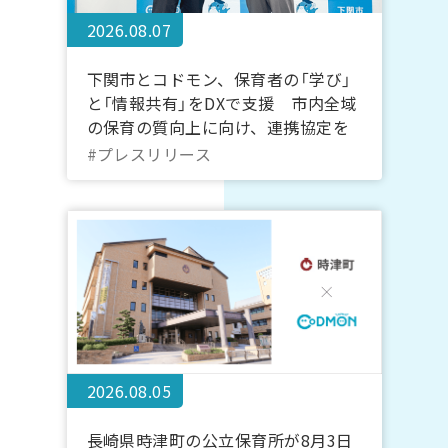
2026.08.07
下関市とコドモン、保育者の「学び」
と「情報共有」をDXで支援 市内全域
の保育の質向上に向け、連携協定を
締結
#プレスリリース
2026.08.05
長崎県時津町の公立保育所が8月3日