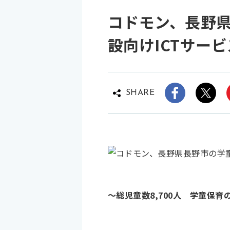
コドモン、長野県
設向けICTサービ
SHARE
～総児童数8,700人 学童保