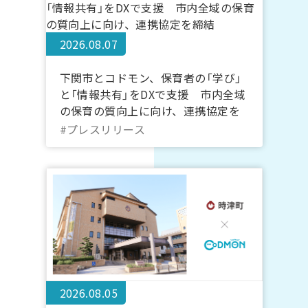
2026.08.07
下関市とコドモン、保育者の「学び」
と「情報共有」をDXで支援 市内全域
の保育の質向上に向け、連携協定を
締結
#プレスリリース
2026.08.05