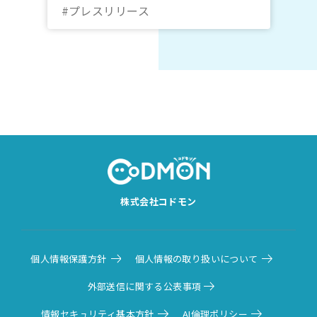
10月20日～22日＠オンライン｜コド
#プレスリリース
モン
株式会社コドモン
個人情報保護方針
個人情報の取り扱いについて
外部送信に関する公表事項
情報セキュリティ基本方針
AI倫理ポリシー