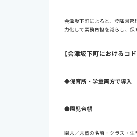
会津坂下町によると、登降園管
力化して業務負担を減らし、保
【会津坂下町におけるコド
◆保育所・学童両方で導入
●園児台帳
園児／児童の名前・クラス・生