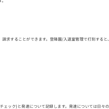
す。
、請求することができます。登降園/入退室管理で打刻すると
便チェック)と発達について記録します。発達については日々