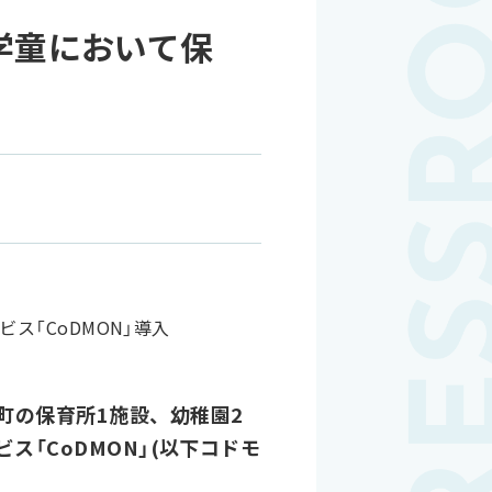
学童において保
町の保育所1施設、幼稚園2
ス「CoDMON」(以下コドモ