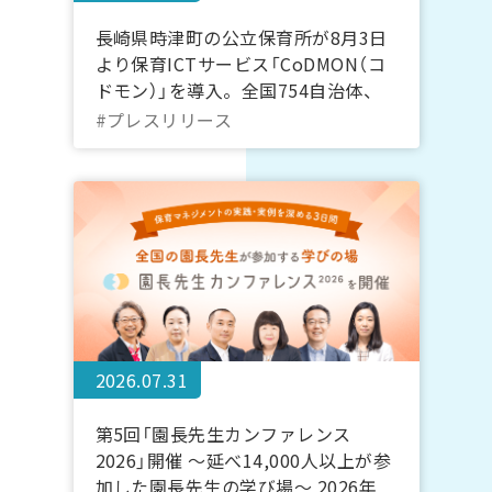
長崎県時津町の公立保育所が8月3日
より保育ICTサービス「CoDMON（コ
ドモン）」を導入。全国754自治体、
長崎県内では計7自治体に普及
#プレスリリース
2026.07.31
第5回「園長先生カンファレンス
2026」開催 ～延べ14,000人以上が参
加した園長先生の学び場～ 2026年