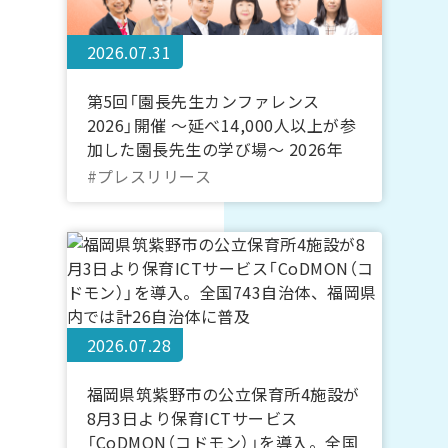
2026.07.31
第5回「園長先生カンファレンス
2026」開催 ～延べ14,000人以上が参
加した園長先生の学び場～ 2026年
10月20日～22日＠オンライン｜コド
#プレスリリース
モン
2026.07.28
福岡県筑紫野市の公立保育所4施設が
8月3日より保育ICTサービス
「CoDMON（コドモン）」を導入。全国