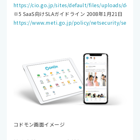
https://cio.go.jp/sites/default/files/uploads/doc
※5 SaaS向けSLAガイドライン 2008年1月21日
https://www.meti.go.jp/policy/netsecurity/secdoc
コドモン画面イメージ