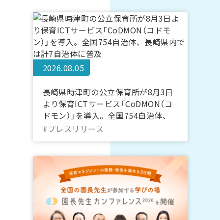
2026.08.05
長崎県時津町の公立保育所が8月3日
より保育ICTサービス「CoDMON（コ
ドモン）」を導入。全国754自治体、
長崎県内では計7自治体に普及
#プレスリリース