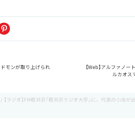
コドモンが取り上げられ
【Web】アルファノー
ルカオス
/
【ラジオ】FM軽井沢「軽井沢ラジオ大学」に、代表の小池が