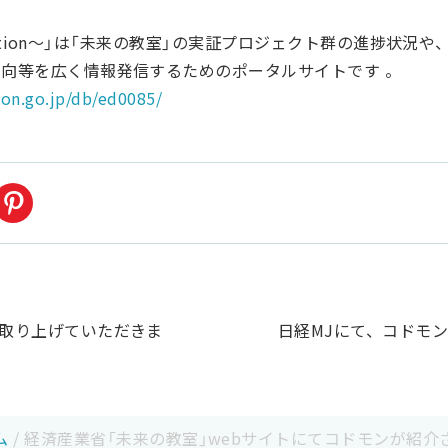
innovation～」は「未来の教室」の実証プロジェクト群の進捗
新動向等を広く情報発信するためのポータルサイトです 。
ion.go.jp/db/ed0085/
モンを取り上げていただきま
日経MJにて、コドモ
ム
/
経済産業省「未来の教室」webサイトにてコドモンが紹介