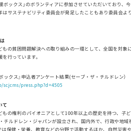
 応援ボックス」のボランティアに参加させていただいており、
年はサステナビリティ委員会が発足したこともあり委員会よ
とは
どもの貧困問題解決への取り組みの一環として、全国を対象
援を行っています。
応援ボックス』申込者アンケート結果(セーブ・ザ・チルドレン）
jp/scjcms/press.php?d=4505
いて
もの権利のパイオニアとして100年以上の歴史を持つ、子ど
・ザ・チルドレン・ジャパンが設立され、国内外で、行政や地
では保健・栄養、教育などの分野で活動するほか、自然災害