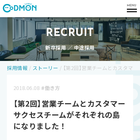
コドモン
MENU
RECRUIT
新卒採用 ／ 中途採用
採用情報
/
ストーリー
/
【第2回】営業チームとカスタマ
2018.06.08
#働き方
【第2回】営業チームとカスタマー
サクセスチームがそれぞれの島
になりました！