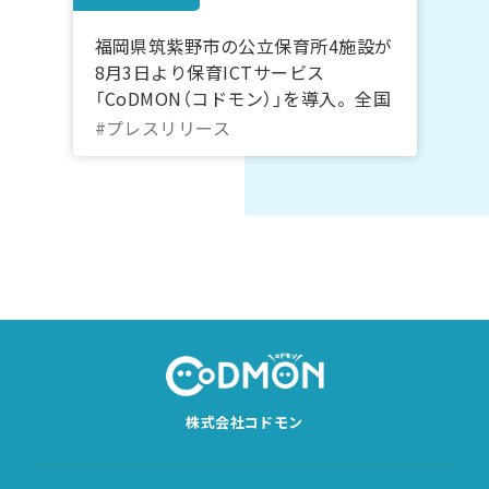
福岡県筑紫野市の公立保育所4施設が
8月3日より保育ICTサービス
「CoDMON（コドモン）」を導入。全国
743自治体、福岡県内では計26自治
#プレスリリース
体に普及
株式会社コドモン