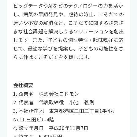
ビッグデータやAIなどのテクノロジーの力を活か
し、病気の早期発見や、虐待の防止、こそだての
迷いや不安の解消など、こそだてに関するさまざ
まな社会課題を解決しうるソリューションを創出
します。また、子どもの個性特性・趣味嗜好に応
じて、最適な学びを提案し、子どもの可能性をさ
らに伸ばすこそだてを支援します。
会社概要
1. 企業名 株式会社コドモン
2. 代表者 代表取締役 小池 義則
3. 本社所在地 東京都港区三田三丁目1番4号
Net1.三田ビル4階
4. 設立年月日 平成30年11月7日
5. 資本金 6,825万円