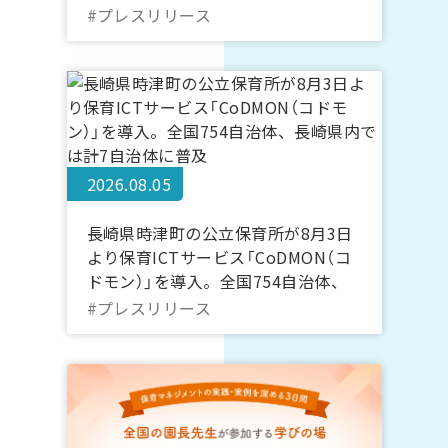
締結
#プレスリリース
2026.08.05
長崎県時津町の公立保育所が8月3日
より保育ICTサービス「CoDMON（コ
ドモン）」を導入。全国754自治体、
長崎県内では計7自治体に普及
#プレスリリース